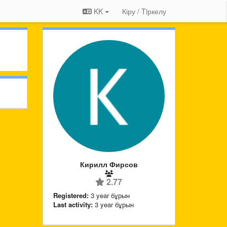
KK
Кіру / Tiркелу
Кирилл Фирсов
2.77
Registered:
3 year бұрын
Last activity:
3 year бұрын