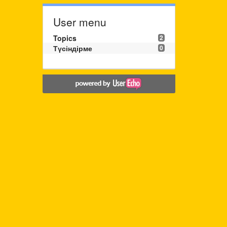
User menu
Topics
2
Түсіндірме
0