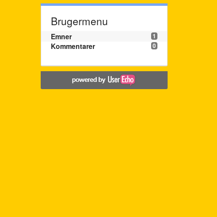
Brugermenu
Emner
1
Kommentarer
0