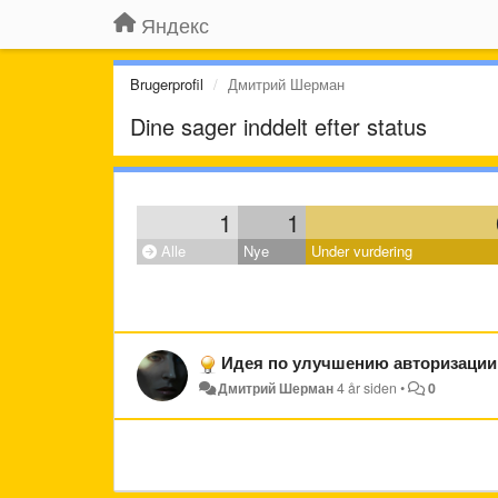
Яндекс
Brugerprofil
Дмитрий Шерман
Dine sager inddelt efter status
1
1
Alle
Nye
Under vurdering
Идея по улучшению авторизации
Дмитрий Шерман
4 år siden
•
0