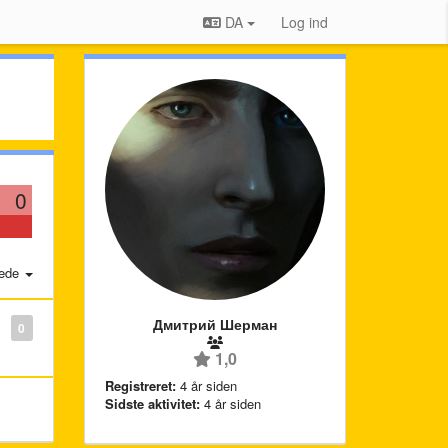
DA
Log ind
0
ede
Дмитрий Шерман
0
1,0
Registreret:
4 år siden
Sidste aktivitet:
4 år siden