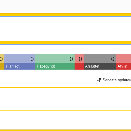
0
0
0
0
0
Planlagt
Påbegyndt
Afsluttet
Afvist
Seneste opdater