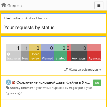
Яндекс
User profile
Andrey Efremov
Your requests by status
1
1
0
0
0
0
0
0
Under
Барлығы
New
review
Planned
Started
Аяқталды
Ауытқыды
Жаңа өзгерістермен
Сохранение исходной даты файла в Яндекс Диск
+28
Andrey Efremov
4 year бұрын
•
updated by
fragilviper
1 year
бұрын
•
1