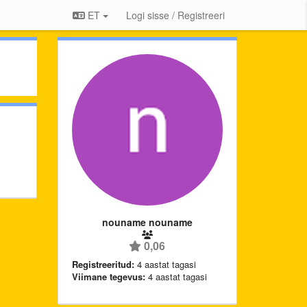
ET
Logi sisse / Registreeri
nouname nouname
0,06
Registreeritud:
4 aastat tagasi
Viimane tegevus:
4 aastat tagasi