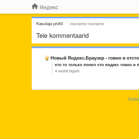
Яндекс
Kasutaja profiil
nouname nouname
Teie kommentaarid
Новый Яндекс.Браузер - говно и отст
кто то только понял что яндекс говно и 
4 aastat tagasi
Custo