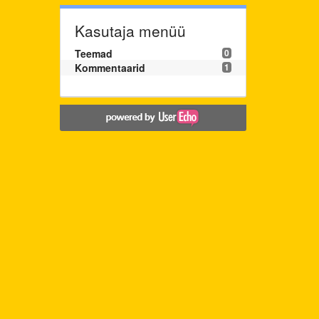
Kasutaja menüü
Teemad
0
Kommentaarid
1