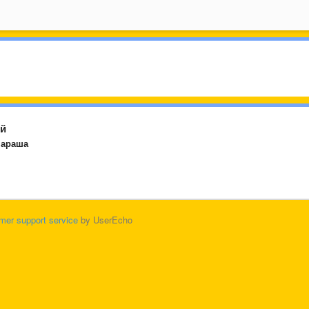
ой
параша
mer support service
by UserEcho