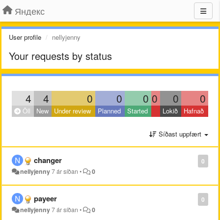
Яндекс
User profile
nellyjenny
Your requests by status
4
4
0
0
0
0
0
0
Öll
New
Under review
Planned
Started
Lokið
Hafnað
Síðast uppfært
changer
0
nellyjenny
7 ár síðan
•
0
payeer
0
nellyjenny
7 ár síðan
•
0