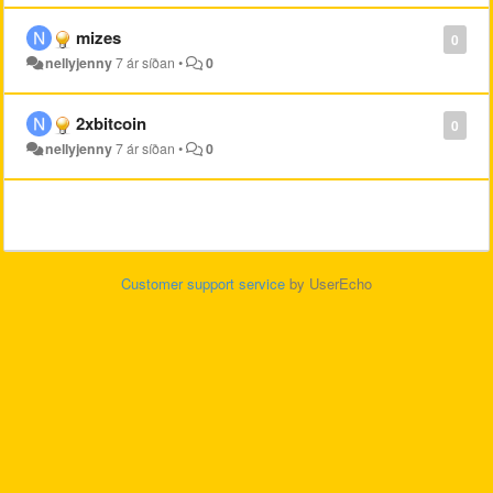
mizes
0
nellyjenny
7 ár síðan
•
0
2xbitcoin
0
nellyjenny
7 ár síðan
•
0
Customer support service
by UserEcho