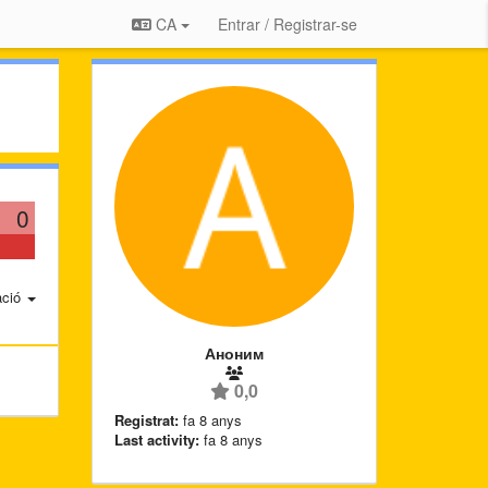
CA
Entrar / Registrar-se
0
ació
Аноним
0,0
Registrat:
fa 8 anys
Last activity:
fa 8 anys