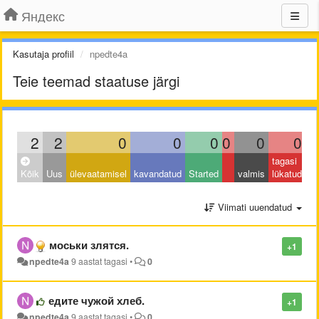
Яндекс
Kasutaja profiil
npedte4a
Teie teemad staatuse järgi
2
2
0
0
0
0
0
0
tagasi
Kõik
Uus
ülevaatamisel
kavandatud
Started
valmis
lükatud
Viimati uuendatud
моськи злятся.
+1
npedte4a
9 aastat tagasi
•
0
едите чужой хлеб.
+1
npedte4a
9 aastat tagasi
•
0