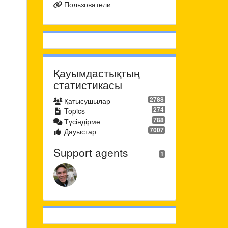
Пользователи
Қауымдастықтың
статистикасы
2788
Қатысушылар
274
Topics
788
Түсіндірме
7007
Дауыстар
Support agents
1