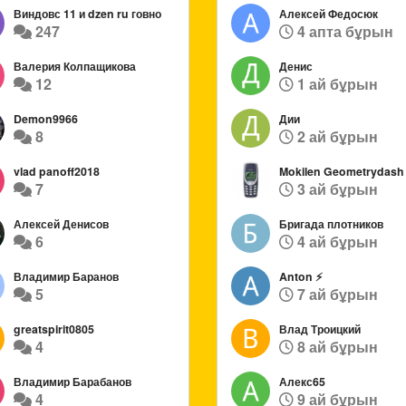
Виндовс 11 и dzen ru говно
Алексей Федосюк
247
4 апта бұрын
Валерия Колпащикова
Денис
12
1 ай бұрын
Demon9966
Дии
8
2 ай бұрын
vlad panoff2018
Mokilen Geometrydash
7
3 ай бұрын
Алексей Денисов
Бригада плотников
6
4 ай бұрын
Владимир Баранов
Anton ⚡️
5
7 ай бұрын
greatspirit0805
Влад Троицкий
4
8 ай бұрын
Владимир Барабанов
Алекс65
4
9 ай бұрын