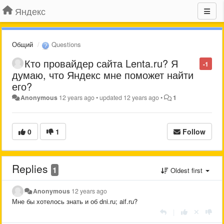
Яндекс
Общий
Questions
Кто провайдер сайта Lenta.ru? Я
-1
думаю, что Яндекс мне поможет найти
его?
Anonymous
12 years ago
•
updated
12 years ago
•
1
0
1
Follow
Replies
1
Oldest first
Anonymous
12 years ago
Мне бы хотелось знать и об dni.ru; aif.ru?
|