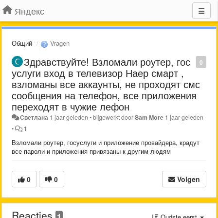
Яндекс
Общий
Vragen
Здравствуйте! Взломали роутер, гос
0
услуги вход в телевизор Наер смарт ,
взломаны все аккаунты, не проходят смс
сообщения на телефон, все приложения
переходят в чужие лефон
Светлана
1 jaar geleden
•
bijgewerkt door
Sam More
1 jaar geleden
•
1
Взломали роутер, госуслуги и приложение провайдера, крадут
все пароли и приложения привязаны к другим людям
0
0
Volgen
Reacties
1
Oudste eerst