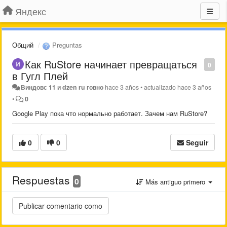
Яндекс
Общий
Preguntas
Как RuStore начинает превращаться
0
в Гугл Плей
Виндовс 11 и dzen ru говно
hace 3 años
•
actualizado
hace 3 años
•
0
Google Play пока что нормально работает. Зачем нам RuStore?
0
0
Seguir
Respuestas
0
Más antiguo primero