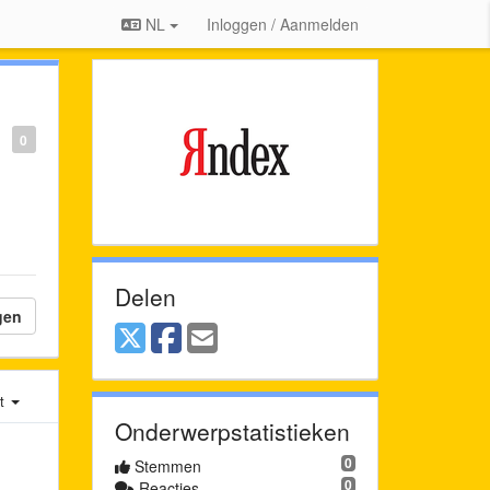
NL
Inloggen / Aanmelden
0
Delen
gen
st
Onderwerpstatistieken
0
Stemmen
0
Reacties