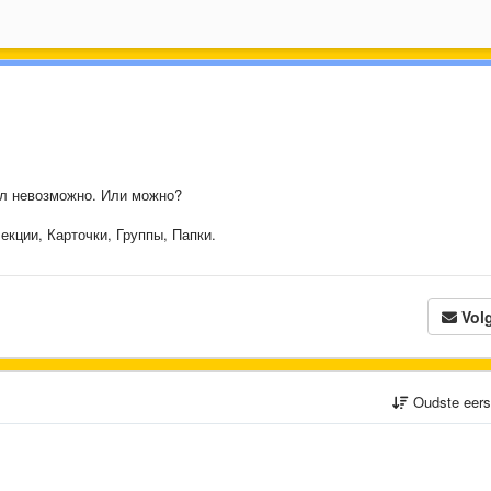
йл невозможно. Или можно?
екции, Карточки, Группы, Папки.
Vol
Oudste eer