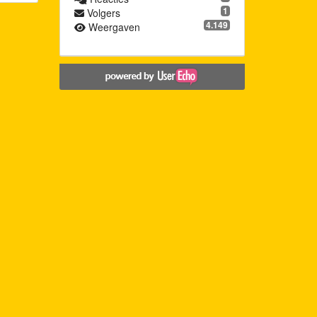
1
Volgers
4.149
Weergaven