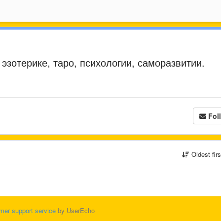
 эзотерике, таро, психологии, саморазвитии.
Fol
Oldest fir
mer support service
by UserEcho