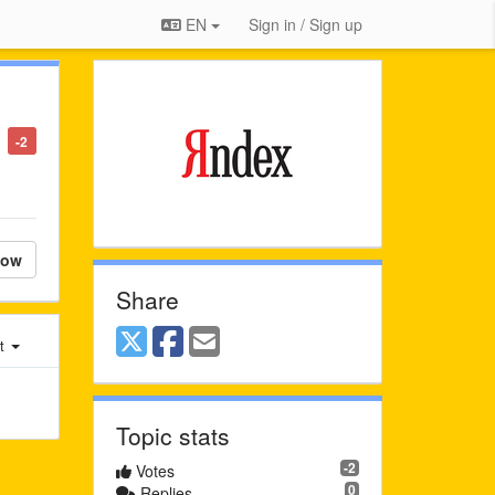
EN
Sign in / Sign up
-2
low
Share
st
Topic stats
-2
Votes
0
Replies