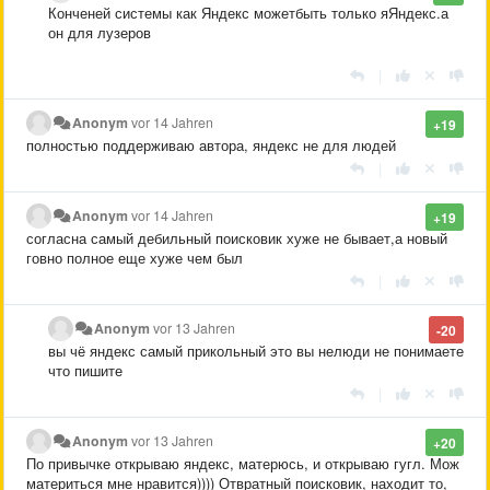
Конченей системы как Яндекс можетбыть только яЯндекс.а
он для лузеров
|
Anonym
vor 14 Jahren
+19
полностью поддерживаю автора, яндекс не для людей
|
Anonym
vor 14 Jahren
+19
согласна самый дебильный поисковик хуже не бывает,а новый
говно полное еще хуже чем был
|
Anonym
vor 13 Jahren
-20
вы чё яндекс самый прикольный это вы нелюди не понимаете
что пишите
|
Anonym
vor 13 Jahren
+20
По привычке открываю яндекс, матерюсь, и открываю гугл. Мож
материться мне нравится)))) Отвратный поисковик, находит то,