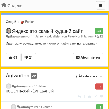
Яндекс
Общий
Fehler
Яндекс это самый худший сайт
+42
Дартаньян
vor 14 Jahren
•
aktualisiert von
Pavel
vor 8 Jahren
•
22
Ищет одну ерунду, вместо нужного, нафига им пользоваться
63
21
Abonnieren
Antworten
22
Älteste zuerst
Anonym
vor 14 Jahren
-14
ПОШЁЛ НАХУЙ ЧЁРТ ЕБАНЫЙ
|
Anonym
vor 11 Jahren
+8