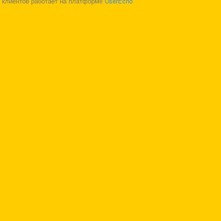
 клиентов работает на платформе
UserEcho