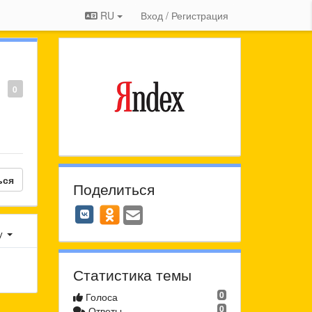
RU
Вход / Регистрация
0
ься
Поделиться
у
Статистика темы
0
Голоса
0
Ответы