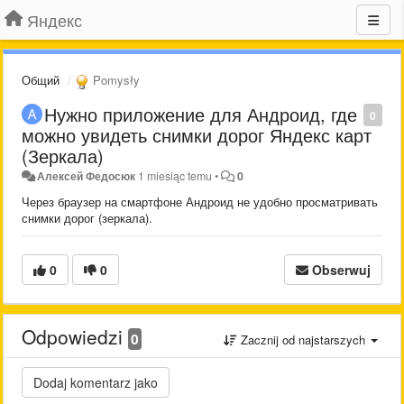
Яндекс
Общий
Pomysły
Нужно приложение для Андроид, где
0
можно увидеть снимки дорог Яндекс карт
(Зеркала)
Алексей Федосюк
1 miesiąc temu
•
0
Через браузер на смартфоне Андроид не удобно просматривать
снимки дорог (зеркала).
0
0
Obserwuj
Odpowiedzi
0
Zacznij od najstarszych