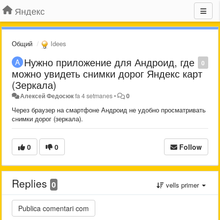
Яндекс
Общий
Idees
Нужно приложение для Андроид, где
0
можно увидеть снимки дорог Яндекс карт
(Зеркала)
Алексей Федосюк
fa 4 setmanes
•
0
Через браузер на смартфоне Андроид не удобно просматривать
снимки дорог (зеркала).
0
0
Follow
Replies
0
vells primer