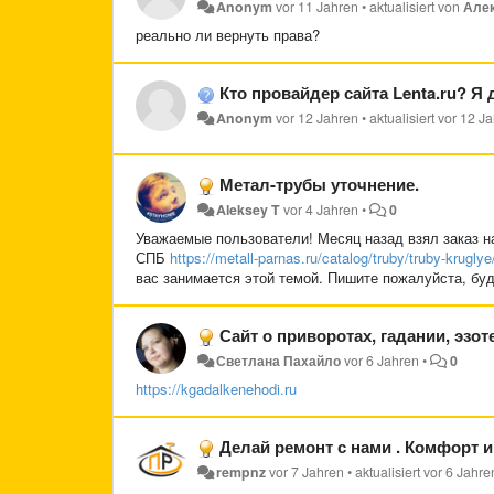
Anonym
vor 11 Jahren
•
aktualisiert von
Алек
реально ли вернуть права?
Кто провайдер сайта Lenta.ru? Я
Anonym
vor 12 Jahren
•
aktualisiert
vor 12 J
Метал-трубы уточнение.
Aleksey T
vor 4 Jahren
•
0
Уважаемые пользователи! Месяц назад взял заказ на
СПБ
https://metall-parnas.ru/catalog/truby/truby-kruglye
вас занимается этой темой. Пишите пожалуйста, буд
Сайт о приворотах, гадании, эзот
Светлана Пахайло
vor 6 Jahren
•
0
https://kgadalkenehodi.ru
Делай ремонт с нами . Комфорт и
rempnz
vor 7 Jahren
•
aktualisiert
vor 6 Jahre