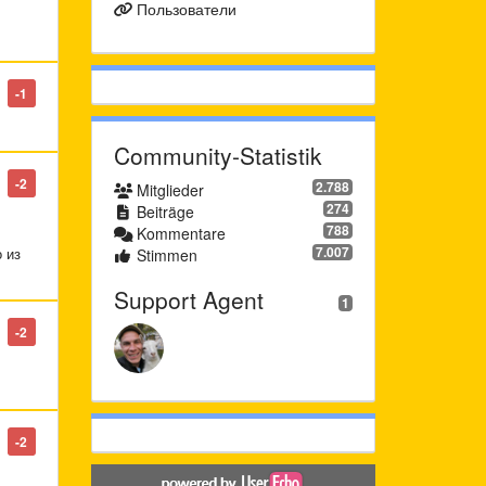
Пользователи
-1
Community-Statistik
-2
2.788
Mitglieder
274
Beiträge
788
Kommentare
7.007
 из
Stimmen
Support Agent
1
-2
-2