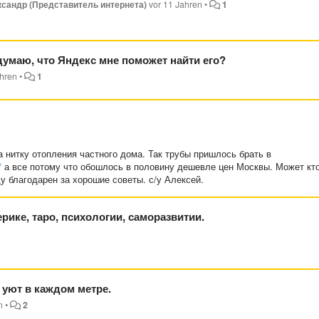
сандр (Представитель интернета)
vor 11 Jahren
•
1
 думаю, что Яндекс мне поможет найти его?
ahren
•
1
 нитку отопления частного дома. Так трубы пришлось брать в
/
а все потому что обошлось в половину дешевле цен Москвы. Может кто
у благодарен за хорошие советы. с/у Алексей.
ерике, таро, психологии, саморазвитии.
 уют в каждом метре.
n
•
2